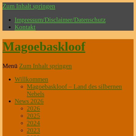
Zum Inhalt springen
Impressum/Disclaimer/Datenschutz
Kontakt
Magoebaskloof
Menü
Zum Inhalt springen
Willkommen
Magoebaskloof – Land des silbernen
Nebels
News 2026
2026
2025
2024
2023