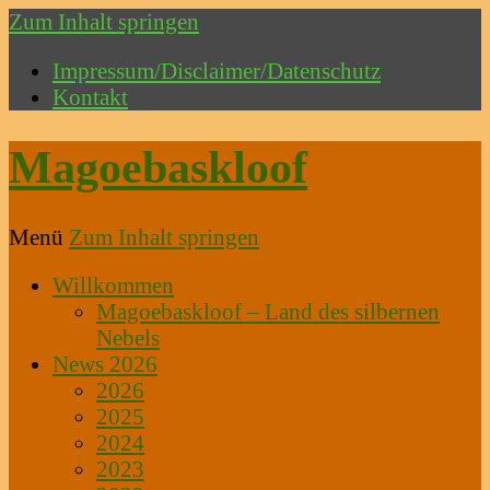
Zum Inhalt springen
Impressum/Disclaimer/Datenschutz
Kontakt
Magoebaskloof
Menü
Zum Inhalt springen
Willkommen
Magoebaskloof – Land des silbernen
Nebels
News 2026
2026
2025
2024
2023