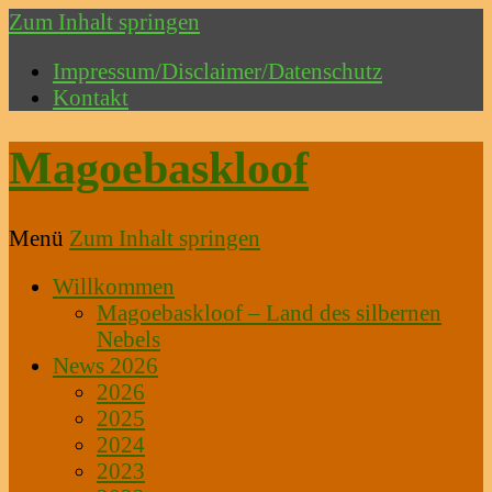
Zum Inhalt springen
Impressum/Disclaimer/Datenschutz
Kontakt
Magoebaskloof
Menü
Zum Inhalt springen
Willkommen
Magoebaskloof – Land des silbernen
Nebels
News 2026
2026
2025
2024
2023