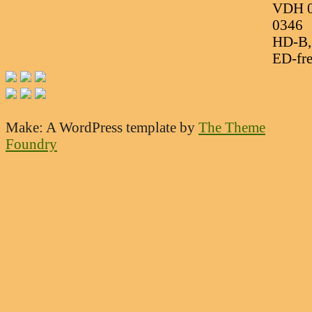
VDH 0
0346
HD-B,
ED-fre
Make: A WordPress template
by
The Theme
Foundry