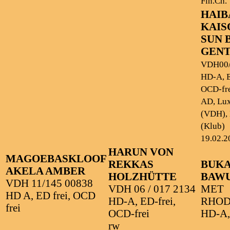
Fin.Ch.
HAIB
KAIS
SUN 
GEN
VDH00/
HD-A, E
OCD-fre
AD, Lux
(VDH), 
(Klub)
19.02.2
HARUN VON
MAGOEBASKLOOF
REKKAS
BUKA
AKELA AMBER
HOLZHÜTTE
BAWU
VDH 11/145 00838
VDH 06 / 017 2134
MET
HD A, ED frei, OCD
HD-A, ED-frei,
RHOD.
frei
OCD-frei
HD-A,
rw