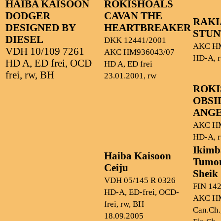
HAIBA KAISOON
ROKISHOALS
DODGER
CAVAN THE
RAKI
DESIGNED BY
HEARTBREAKER
STU
DIESEL
DKK 12441/2001
AKC H
VDH 10/109 7261
AKC HM936043/07
HD-A, r
HD A, ED frei, OCD
HD A, ED frei
frei, rw, BH
23.01.2001, rw
ROKI
OBSI
ANG
AKC H
HD-A, r
Ikimb
Haiba Kaisoon
Tumo
Ceiju
Sheik
VDH 05/145 R 0326
FIN 14
HD-A, ED-frei, OCD-
AKC H
frei, rw, BH
Can.Ch.
18.09.2005