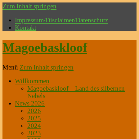
Zum Inhalt springen
Impressum/Disclaimer/Datenschutz
Kontakt
Magoebaskloof
Menü
Zum Inhalt springen
Willkommen
Magoebaskloof – Land des silbernen
Nebels
News 2026
2026
2025
2024
2023