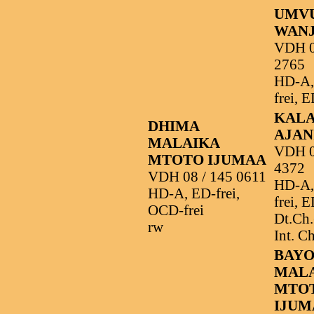
UMV
WAN
VDH 0
2765
HD-A,
frei, E
KAL
DHIMA
AJAN
MALAIKA
VDH 0
MTOTO IJUMAA
4372
VDH 08 / 145 0611
HD-A,
HD-A, ED-frei,
frei, E
OCD-frei
Dt.Ch
rw
Int. C
BAY
MAL
MTO
IJUM